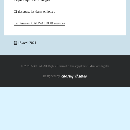
Ci-dessous, les dates et lieux :
Car itinérant CAUVALDOR services
16 avril 2021
©
2026 ABC Ltd, All Rights Reserved •
©margophiles
•
Mentions légales
Designed by