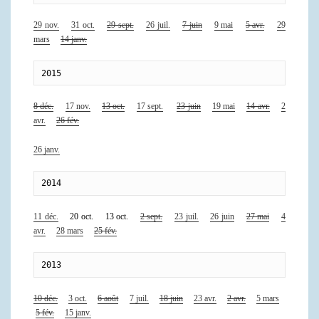
29 nov.
31 oct.
29 sept.
26 juil.
7 juin
9 mai
5 avr.
29
mars
14 janv.
2015
8 déc.
17 nov.
13 oct.
17 sept.
23 juin
19 mai
14 avr.
2
avr.
26 fév.
26 janv.
2014
11 déc.
20 oct. 13 oct.
2 sept.
23 juil.
26 juin
27 mai
4
avr.
28 mars
25 fév.
2013
10 déc.
3 oct.
6 août
7 juil.
18 juin
23 avr.
2 avr.
5 mars
5 fév.
15 janv.