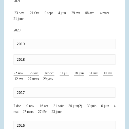
2021
23 nov.
21 Oct
.
9 sept.
4 juin
29 avr.
08 avr.
4 mars
21 janv
2020
2019
2018
22 nov.
29 oct.
1er oct.
31 juil.
18 juin
31 mai
30 avr.
12 avr.
27 mars
29 janv.
2017
7 déc.
9 nov.
16 oct.
31 août
30 juin(2)
30 juin
6 juin
4
mai
27 mars
27 fév.
23 janv.
2016