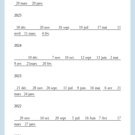
20 mars
20 janv.
2025
18 déc.
20 nov.
16 sept
.
10 juil
17 mai
11
avril
11 mars
4 fév
.
2024
10 déc.
7 nov.
10 oct.
12 sept.
13 juin
2 mai
9 avr.
21mars
20 fév.
2023
21 déc.
28 nov
26 sept.
11 juil
9 juin
16 mai
6 avr.
21
mars
24 janv.
2022
29 nov.
10 oct.
20 sept
5 juil
16 Juin
7 Avr.
17
mars
27 janv.