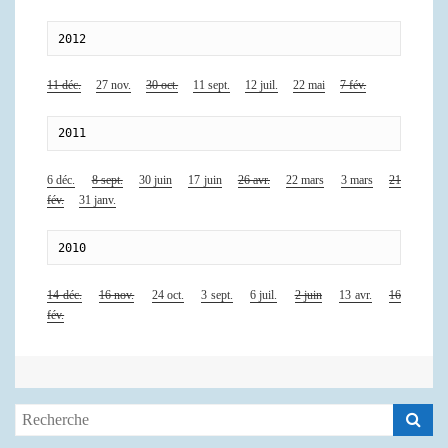
2012
11 déc.
27 nov.
30 oct.
11 sept.
12 juil.
22 mai
7 fév.
2011
6 déc.
8 sept.
30 juin
17 juin
26 avr.
22 mars
3 mars
21
fév.
31 janv.
2010
14 déc.
16 nov.
24 oct.
3 sept.
6 juil.
2 juin
13 avr.
16
fév.
Search
for: