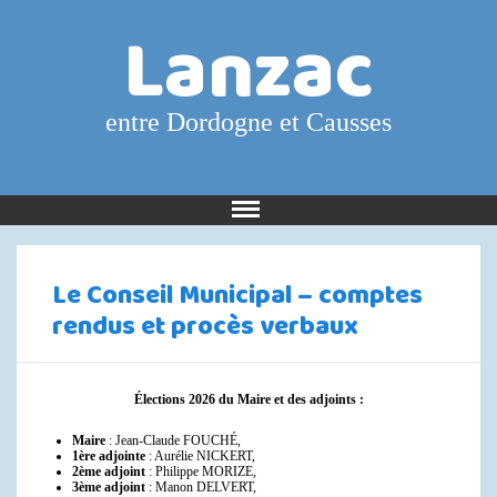
Lanzac
entre Dordogne et Causses
Le Conseil Municipal – comptes
rendus et procès verbaux
Élections 2026 du Maire et des adjoints :
Maire
: Jean-Claude FOUCHÉ,
1ère adjointe
: Aurélie NICKERT,
2ème adjoint
: Philippe MORIZE,
3ème adjoint
: Manon DELVERT,